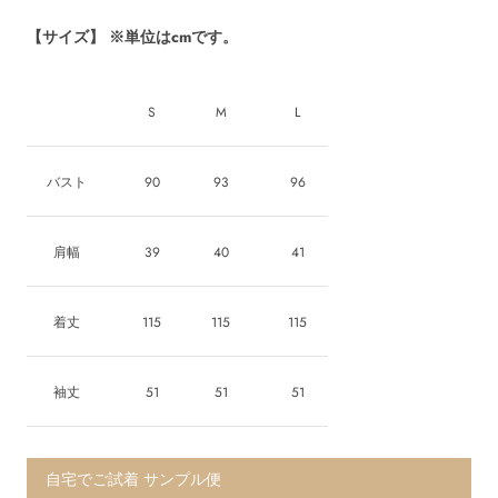
【サイズ】 ※単位はcmです。
S
M
L
バスト
90
93
96
肩幅
39
40
41
着丈
115
115
115
袖丈
51
51
51
自宅でご試着 サンプル便