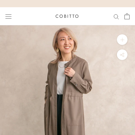
コ
ン
COBITTO
テ
ン
ツ
に
と
ぶ