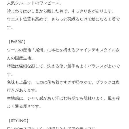
人気シルエットのワンピース。
衿まわりは少し首から離した衿で、すっきりさがあります。
ウエスト位置も高めで、さらっと羽織るだけで絵になる１着で
す。
【FABRIC】
ウールの産地「尾州」に本社を構えるファインテキスタイルさ
んの国産生地。
特徴は繊細な顔して、洗える使い勝手もよくバランスがよいで
す。
色味も上品で、モカは落ち着きすぎず軽やかで、ブラックは奥
行きがあります。
生地感は、シャリ感があり汗ばむ時期でも肌触りよく、風も程
よく通る厚さです。
【STYLING】
ワンピースで品よく、羽織りとしてアクティブに。